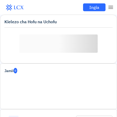
Ingia
Kielezo cha Hofu na Uchofu
Jamii
0