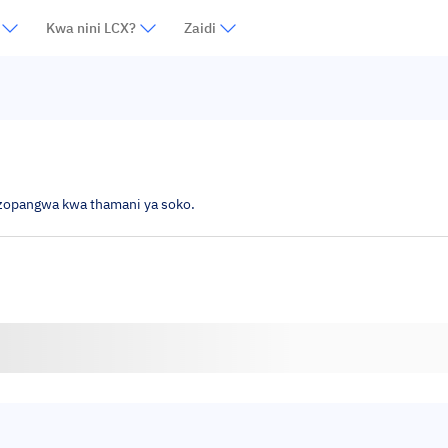
Kwa nini LCX?
Zaidi
lizopangwa kwa thamani ya soko.