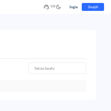
SW
Ingia
Jisajili