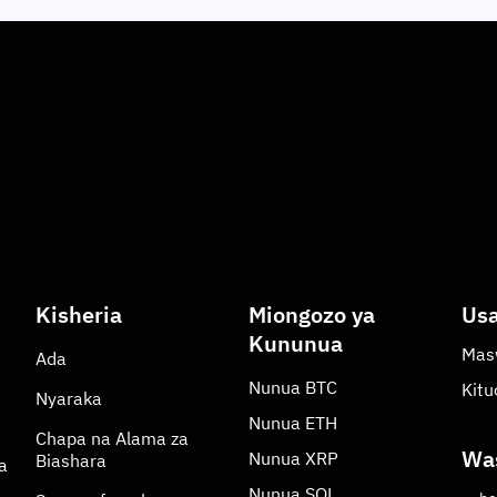
Kisheria
Miongozo ya
Usa
Kununua
Masw
Ada
Nunua
BTC
Kit
Nyaraka
Nunua
ETH
Chapa na Alama za
Was
Nunua
XRP
Biashara
a
Nunua
SOL