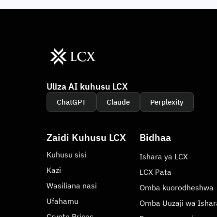
Uliza AI kuhusu LCX
ChatGPT
Claude
Perplexity
Zaidi Kuhusu LCX
Bidhaa
Kuhusu sisi
Ishara ya LCX
Kazi
LCX Pata
Wasiliana nasi
Omba kuorodheshwa
Ufahamu
Omba Uuzaji wa Ishar
Crypto Prices