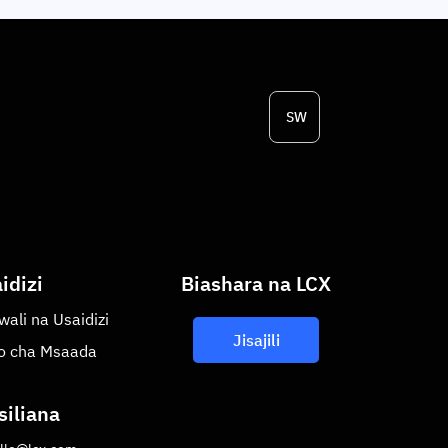
SW
idizi
Biashara na LCX
ali na Usaidizi
Jisajili
uo cha Msaada
iliana