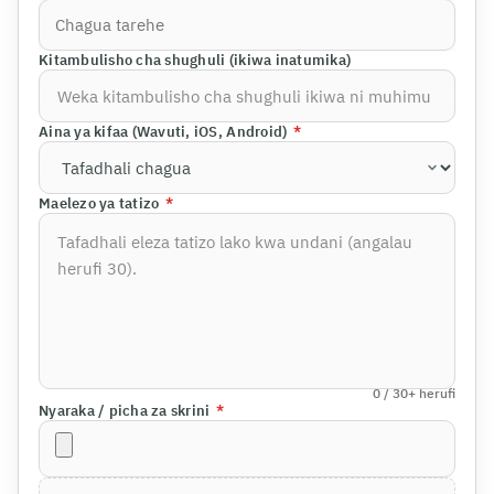
Kitambulisho cha shughuli (ikiwa inatumika)
Aina ya kifaa (Wavuti, iOS, Android)
*
Maelezo ya tatizo
*
0
/ 30+
herufi
Nyaraka / picha za skrini
*