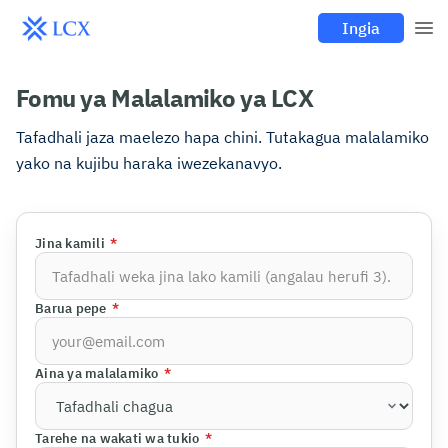
Ingia
Fomu ya Malalamiko ya LCX
Tafadhali jaza maelezo hapa chini. Tutakagua malalamiko
yako na kujibu haraka iwezekanavyo.
Jina kamili
*
Barua pepe
*
Aina ya malalamiko
*
Tarehe na wakati wa tukio
*