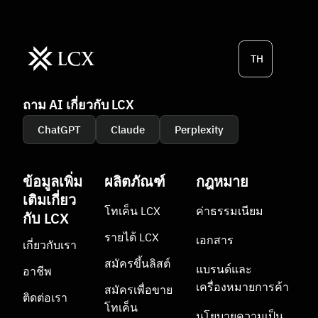
TH
ถาม AI เกี่ยวกับ LCX
ChatGPT
Claude
Perplexity
ข้อมูลเพิ่ม
ผลิตภัณฑ์
กฎหมาย
เติมเกี่ยว
โทเค็น LCX
ค่าธรรมเนียม
กับ LCX
รายได้ LCX
เอกสาร
เกี่ยวกับเรา
สมัครขึ้นลิสต์
แบรนด์และ
อาชีพ
เครื่องหมายการค้า
สมัครเพื่อขาย
ติดต่อเรา
โทเค็น
นโยบายความเป็น