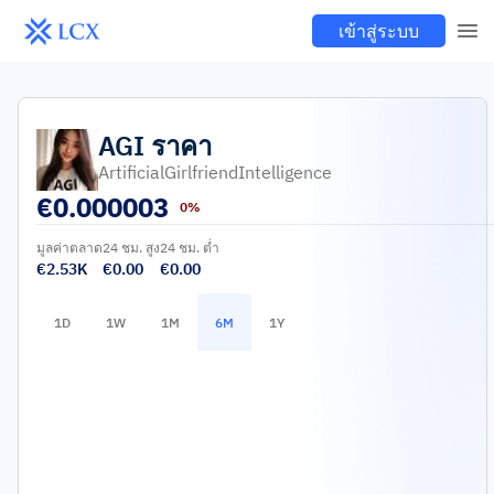
เข้าสู่ระบบ
AGI
ราคา
ArtificialGirlfriendIntelligence
€
0.000003
0%
มูลค่าตลาด
24 ชม. สูง
24 ชม. ต่ำ
€2.53K
€0.00
€0.00
1D
1W
1M
6M
1Y