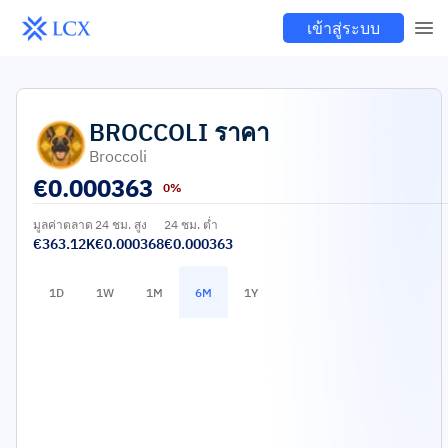
เข้าสู่ระบบ
BROCCOLI
ราคา
Broccoli
€
0.000363
0%
มูลค่าตลาด
24 ชม. สูง
24 ชม. ต่ำ
€363.12K
€0.000368
€0.000363
1D
1W
1M
6M
1Y