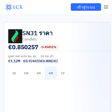
เข้าสู่ระบบ
SN31
ราคา
Candles
€
0.850257
-5.83851%
มูลค่าตลาด
24 ชม. สูง
24 ชม. ต่ำ
€1.12M
€0.924435
€0.808242
1D
1W
1M
6M
1Y