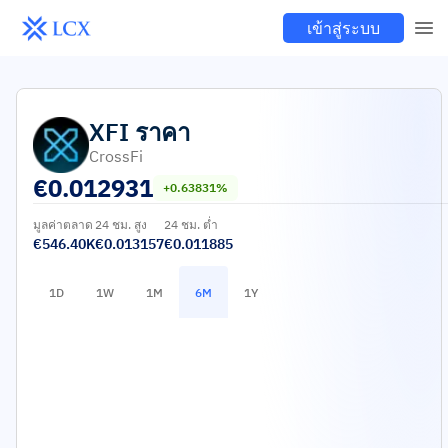
เข้าสู่ระบบ
XFI
ราคา
CrossFi
€
0.012931
+0.63831%
มูลค่าตลาด
24 ชม. สูง
24 ชม. ต่ำ
€546.40K
€0.013157
€0.011885
1D
1W
1M
6M
1Y