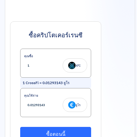
ซื้อคริปโตเคอร์เรนซี
คุณซื้อ
XFI
1
CrossFi
=
0.01293143
ยูโร
คุณใช้จ่าย
ยูโร
ซื้อตอนนี้