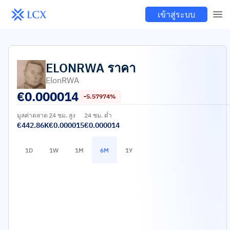
เข้าสู่ระบบ
ELONRWA
ราคา
ElonRWA
€
0.000014
-5.57974%
มูลค่าตลาด
24 ชม. สูง
24 ชม. ต่ำ
€442.86K
€0.000015
€0.000014
1D
1W
1M
6M
1Y