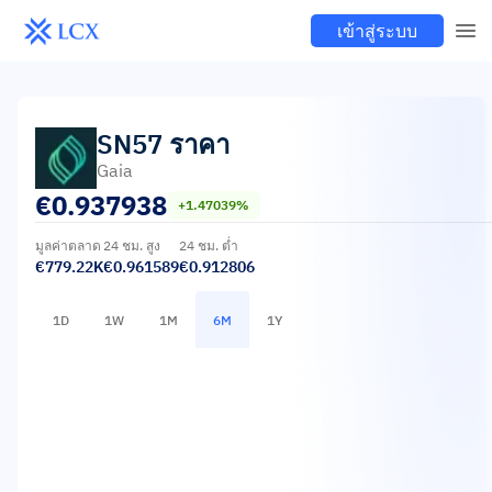
เข้าสู่ระบบ
SN57
ราคา
Gaia
€
0.937938
+1.47039%
มูลค่าตลาด
24 ชม. สูง
24 ชม. ต่ำ
€779.22K
€0.961589
€0.912806
1D
1W
1M
6M
1Y