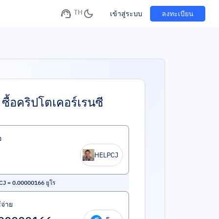
TH
เข้าสู่ระบบ
ลงทะเบียน
ซื้อคริปโตเคอร์เรนซี
อ
HELPCJ
CJ
=
0.00000166
ยูโร
้จ่าย