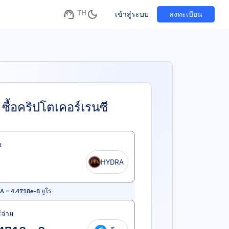
TH
เข้าสู่ระบบ
ลงทะเบียน
ซื้อคริปโตเคอร์เรนซี
อ
HYDRA
A
=
4.4718e-8
ยูโร
้จ่าย