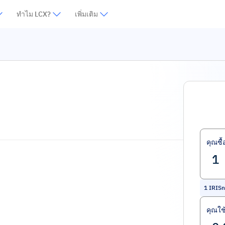
ทำไม LCX?
เพิ่มเติม
คุณซื้
1
IRISn
คุณใช