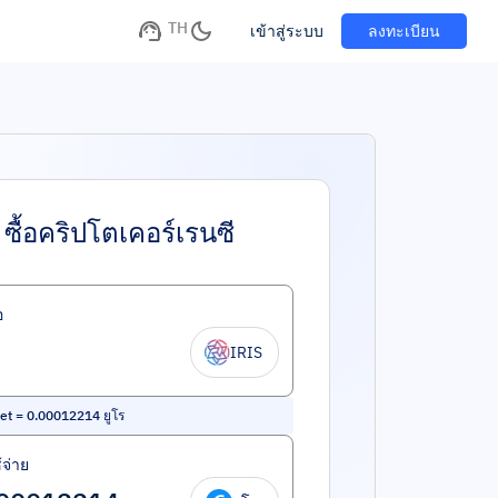
TH
เข้าสู่ระบบ
ลงทะเบียน
ซื้อคริปโตเคอร์เรนซี
อ
IRIS
et
=
0.00012214
ยูโร
้จ่าย