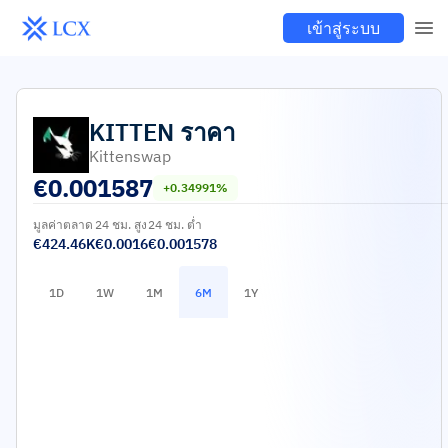
เข้าสู่ระบบ
KITTEN
ราคา
Kittenswap
€
0.001587
+0.34991%
มูลค่าตลาด
24 ชม. สูง
24 ชม. ต่ำ
€424.46K
€0.0016
€0.001578
1D
1W
1M
6M
1Y