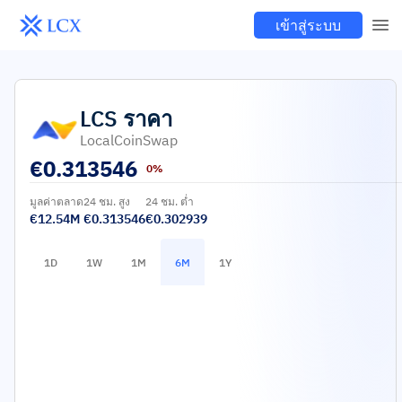
เข้าสู่ระบบ
LCS
ราคา
LocalCoinSwap
€
0.313546
0%
มูลค่าตลาด
24 ชม. สูง
24 ชม. ต่ำ
€12.54M
€0.313546
€0.302939
1D
1W
1M
6M
1Y