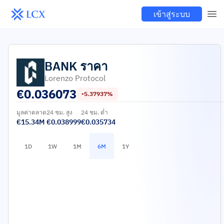
เข้าสู่ระบบ
BANK
ราคา
Lorenzo Protocol
€
0.036073
-5.37937%
มูลค่าตลาด
24 ชม. สูง
24 ชม. ต่ำ
€15.34M
€0.038999
€0.035734
1D
1W
1M
6M
1Y