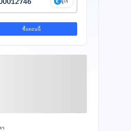
ยูโร
ซื้อตอนนี้
คา