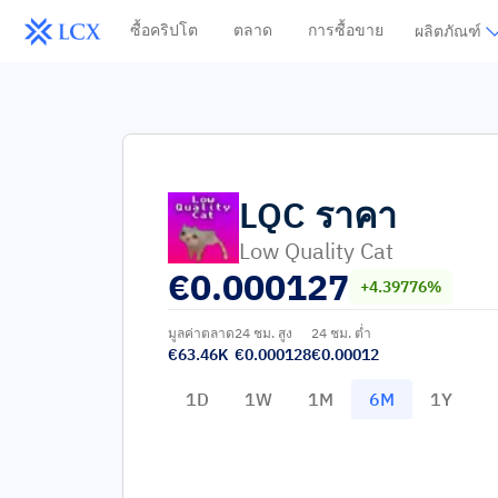
ซื้อคริปโต
ตลาด
การซื้อขาย
ผลิตภัณฑ์
LQC
ราคา
Low Quality Cat
€
0.000127
+4.39776%
มูลค่าตลาด
24 ชม. สูง
24 ชม. ต่ำ
€63.46K
€0.000128
€0.00012
1D
1W
1M
6M
1Y