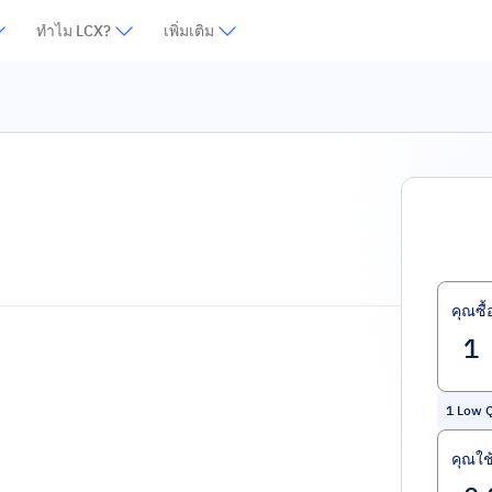
ทำไม LCX?
เพิ่มเติม
คุณซื้
1
Low Q
คุณใช