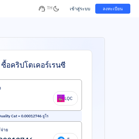
TH
เข้าสู่ระบบ
ลงทะเบียน
ซื้อคริปโตเคอร์เรนซี
อ
LQC
uality Cat
=
0.00012746
ยูโร
้จ่าย