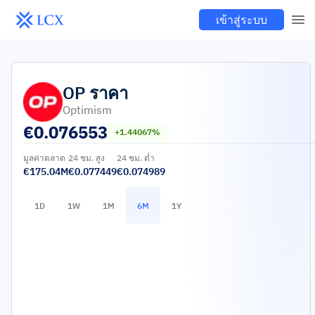
เข้าสู่ระบบ
OP
ราคา
Optimism
€
0.076553
+1.44067%
มูลค่าตลาด
24 ชม. สูง
24 ชม. ต่ำ
€175.04M
€0.077449
€0.074989
1D
1W
1M
6M
1Y