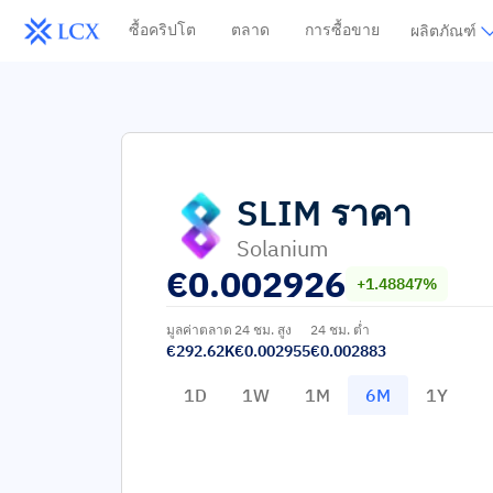
ซื้อคริปโต
ตลาด
การซื้อขาย
ผลิตภัณฑ์
SLIM
ราคา
Solanium
€
0.002926
+1.48847%
มูลค่าตลาด
24 ชม. สูง
24 ชม. ต่ำ
€292.62K
€0.002955
€0.002883
1D
1W
1M
6M
1Y