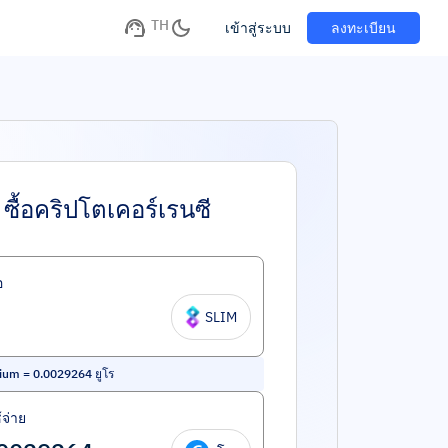
TH
เข้าสู่ระบบ
ลงทะเบียน
ซื้อคริปโตเคอร์เรนซี
อ
SLIM
nium
=
0.0029264
ยูโร
้จ่าย