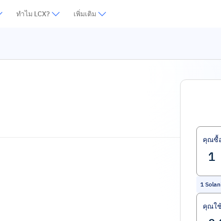
ทำไม LCX?
เพิ่มเติม
คุณซื้
1
Sola
คุณใช