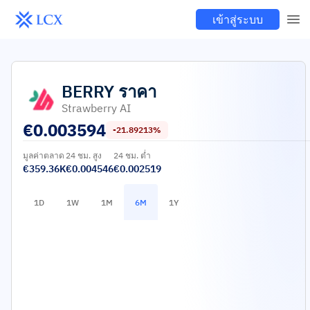
เข้าสู่ระบบ
BERRY
ราคา
Strawberry AI
€
0.003594
-21.89213%
มูลค่าตลาด
24 ชม. สูง
24 ชม. ต่ำ
€359.36K
€0.004546
€0.002519
1D
1W
1M
6M
1Y