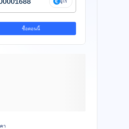
ยูโร
ซื้อตอนนี้
าคา