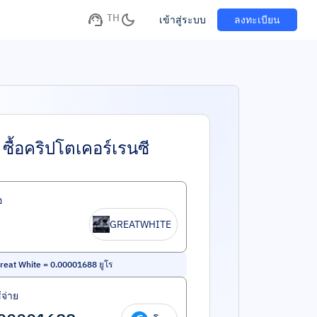
TH
เข้าสู่ระบบ
ลงทะเบียน
ซื้อคริปโตเคอร์เรนซี
อ
GREATWHITE
reat White
=
0.00001688
ยูโร
้จ่าย