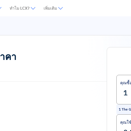
ทำไม LCX?
เพิ่มเติม
ราคา
คุณซื้
1
The G
คุณใช