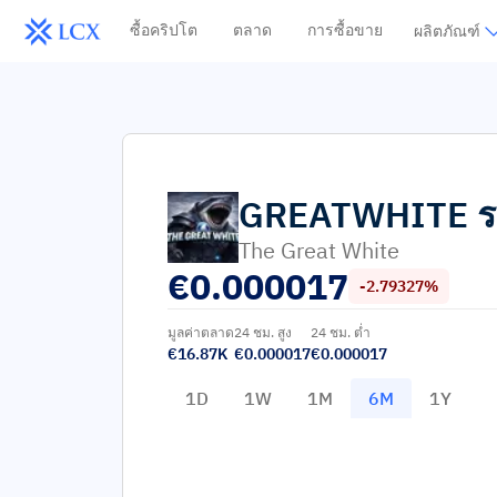
ซื้อคริปโต
ตลาด
การซื้อขาย
ผลิตภัณฑ์
GREATWHITE
The Great White
€
0.000017
-2.79327%
มูลค่าตลาด
24 ชม. สูง
24 ชม. ต่ำ
€16.87K
€0.000017
€0.000017
1D
1W
1M
6M
1Y