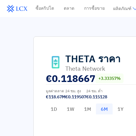
ซื้อคริปโต
ตลาด
การซื้อขาย
ผลิตภัณฑ์
THETA
ราคา
Theta Network
€
0.118667
+3.33357%
มูลค่าตลาด
24 ชม. สูง
24 ชม. ต่ำ
€118.67M
€0.119507
€0.115128
1D
1W
1M
6M
1Y