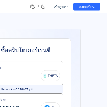
TH
เข้าสู่ระบบ
ลงทะเบียน
ซื้อคริปโตเคอร์เรนซี
อ
THETA
a Network
=
0.118667
ยูโร
้จ่าย