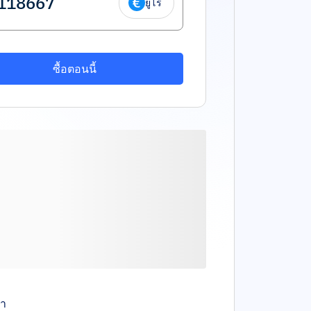
ยูโร
ซื้อตอนนี้
คา