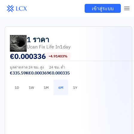
เข้าสู่ระบบ
1
ราคา
Ucan Fix Life In1day
€
0.000336
-4.91403%
มูลค่าตลาด
24 ชม. สูง
24 ชม. ต่ำ
€335.59K
€0.000369
€0.000335
1D
1W
1M
6M
1Y