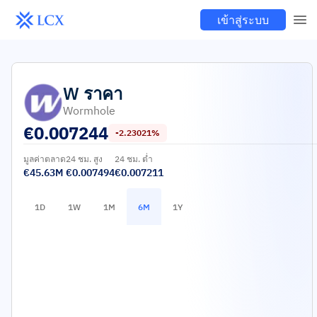
เข้าสู่ระบบ
W
ราคา
Wormhole
€
0.007244
-2.23021%
มูลค่าตลาด
24 ชม. สูง
24 ชม. ต่ำ
€45.63M
€0.007494
€0.007211
1D
1W
1M
6M
1Y