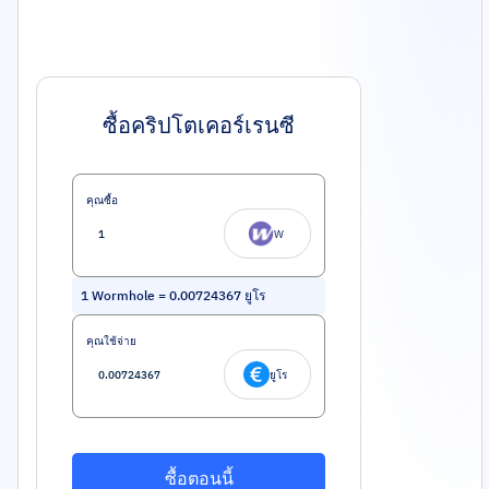
ซื้อคริปโตเคอร์เรนซี
คุณซื้อ
W
1
Wormhole
=
0.00724367
ยูโร
คุณใช้จ่าย
ยูโร
ซื้อตอนนี้