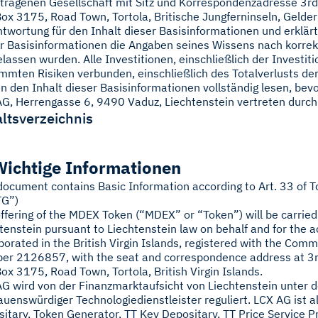
tragenen Gesellschaft mit Sitz und Korrespondenzadresse 3rd 
Box 3175, Road Town, Tortola, Britische Jungferninseln, Gelde
twortung für den Inhalt dieser Basisinformationen und erklärt
r Basisinformationen die Angaben seines Wissens nach korre
lassen wurden. Alle Investitionen, einschließlich der Investit
mmten Risiken verbunden, einschließlich des Totalverlusts der 
en den Inhalt dieser Basisinformationen vollständig lesen, bev
G, Herrengasse 6, 9490 Vaduz, Liechtenstein vertreten durch
ltsverzeichnis
Wichtige Informationen
document contains Basic Information according to Art. 33 of T
TG”)
ffering of the MDEX Token (“MDEX” or “Token”) will be carried
tenstein pursuant to Liechtenstein law on behalf and for the
porated in the British Virgin Islands, registered with the Comm
r 2126857, with the seat and correspondence address at 3rd 
Box 3175, Road Town, Tortola, British Virgin Islands.
G wird von der Finanzmarktaufsicht von Liechtenstein unter
auenswürdiger Technologiedienstleister reguliert. LCX AG ist a
itary, Token Generator, TT Key Depositary, TT Price Service Pr