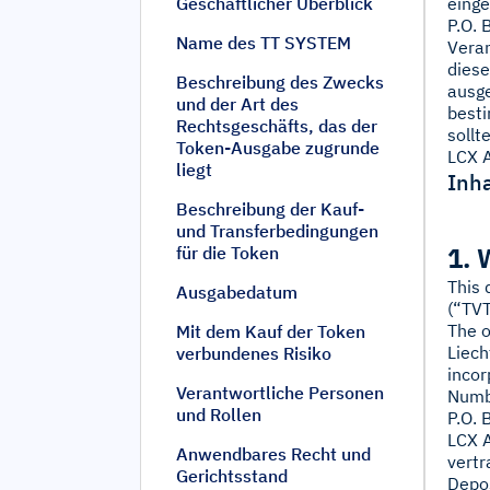
Geschäftlicher Überblick
einge
P.O. 
Name des TT SYSTEM
Veran
diese
Beschreibung des Zwecks
ausge
und der Art des
besti
Rechtsgeschäfts, das der
sollt
Token-Ausgabe zugrunde
LCX A
liegt
Inha
Beschreibung der Kauf-
und Transferbedingungen
1. 
für die Token
This 
Ausgabedatum
(“TV
The o
Mit dem Kauf der Token
Liech
verbundenes Risiko
incor
Verantwortliche Personen
Numbe
und Rollen
P.O. 
LCX A
Anwendbares Recht und
vertr
Gerichtsstand
Depos