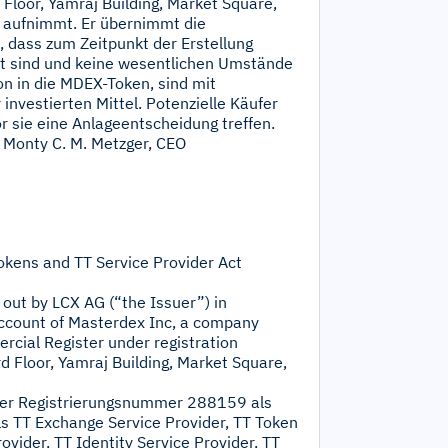
Floor, Yamraj Building, Market Square,
r aufnimmt. Er übernimmt die
, dass zum Zeitpunkt der Erstellung
kt sind und keine wesentlichen Umstände
ion in die MDEX-Token, sind mit
investierten Mittel. Potenzielle Käufer
or sie eine Anlageentscheidung treffen.
 Monty C. M. Metzger, CEO
okens and TT Service Provider Act
 out by LCX AG (“the Issuer”) in
 account of Masterdex Inc, a company
ercial Register under registration
Floor, Yamraj Building, Market Square,
 der Registrierungsnummer 288159 als
ls TT Exchange Service Provider, TT Token
ovider, TT Identity Service Provider, TT