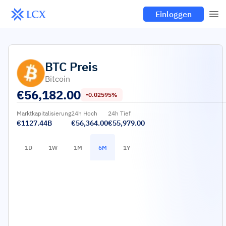
Einloggen
BTC
Preis
Bitcoin
€
56,182.00
-0.02595%
Marktkapitalisierung
24h Hoch
24h Tief
€1127.44B
€56,364.00
€55,979.00
1D
1W
1M
6M
1Y