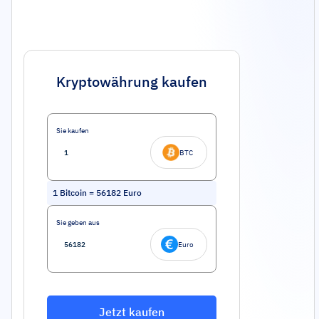
Kryptowährung kaufen
Sie kaufen
BTC
1
Bitcoin
=
56182
Euro
Sie geben aus
Euro
Jetzt kaufen