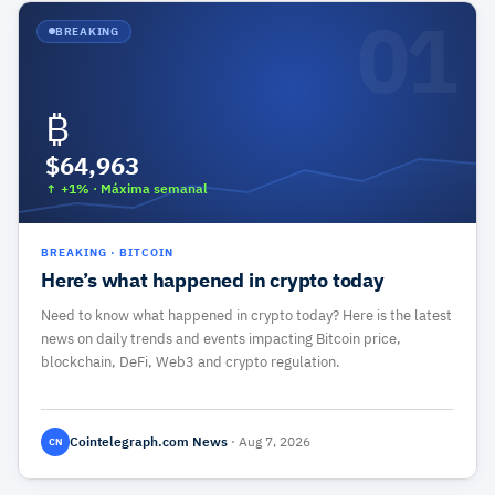
01
BREAKING
₿
$64,963
↑ +1%
·
Máxima semanal
BREAKING
·
BITCOIN
Here’s what happened in crypto today
Need to know what happened in crypto today? Here is the latest
news on daily trends and events impacting Bitcoin price,
blockchain, DeFi, Web3 and crypto regulation.
Cointelegraph.com News
·
Aug 7, 2026
CN