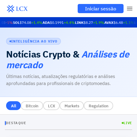
Iniciar sessão
.03
-1
%
SOL
$74.08
+
1.4
%
ADA
$0.1991
+
4.4
%
LINK
$8.27
+
1.9
%
AVAX
$6.48
+
1.1
%
L
INTELIGÊNCIA AO VIVO
Notícias Crypto
&
Análises de
mercado
Últimas notícias, atualizações regulatórias e análises
aprofundadas para profissionais de criptomoedas.
All
Bitcoin
LCX
Markets
Regulation
DESTAQUE
LIVE