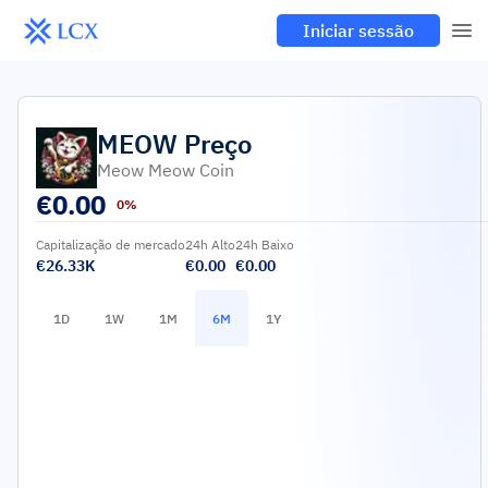
Iniciar sessão
MEOW
Preço
Meow Meow Coin
€
0.00
0%
Capitalização de mercado
24h Alto
24h Baixo
€26.33K
€0.00
€0.00
1D
1W
1M
6M
1Y