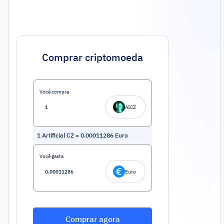
Comprar criptomoeda
Você compra
AICZ
1
Artificial CZ
=
0.00011286
Euro
Você gasta
Euro
Comprar agora