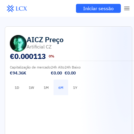
Iniciar sessão
AICZ
Preço
Artificial CZ
€
0.000113
0%
Capitalização de mercado
24h Alto
24h Baixo
€94.36K
€0.00
€0.00
1D
1W
1M
6M
1Y