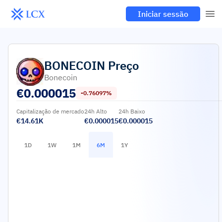
Iniciar sessão
BONECOIN
Preço
Bonecoin
€
0.000015
-0.76097%
Capitalização de mercado
24h Alto
24h Baixo
€14.61K
€0.000015
€0.000015
1D
1W
1M
6M
1Y