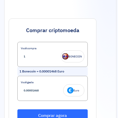
Comprar criptomoeda
Você compra
BONECOIN
1
Bonecoin
=
0.00001468
Euro
Você gasta
Euro
Comprar agora