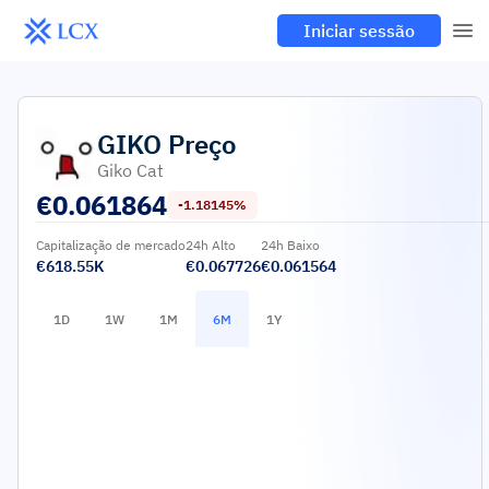
Iniciar sessão
GIKO
Preço
Giko Cat
€
0.061864
-1.18145%
Capitalização de mercado
24h Alto
24h Baixo
€618.55K
€0.067726
€0.061564
1D
1W
1M
6M
1Y