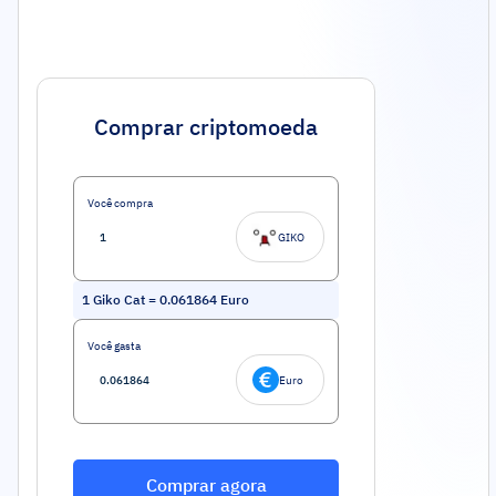
Comprar criptomoeda
Você compra
GIKO
1
Giko Cat
=
0.061864
Euro
Você gasta
Euro
Comprar agora