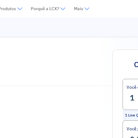
Produtos
Porquê a LCX?
Mais
C
Você
1
Low Q
Você 