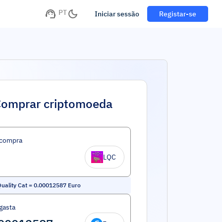
PT
Iniciar sessão
Registar-se
omprar criptomoeda
 compra
LQC
uality Cat
=
0.00012587
Euro
gasta