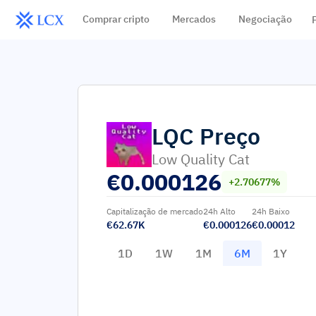
Comprar cripto
Mercados
Negociação
LQC
Preço
Low Quality Cat
€
0.000126
+2.70677%
Capitalização de mercado
24h Alto
24h Baixo
€62.67K
€0.000126
€0.00012
1D
1W
1M
6M
1Y