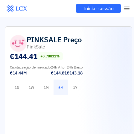
Iniciar sessão
PINKSALE
Preço
PinkSale
€
144.41
+0.78832%
Capitalização de mercado
24h Alto
24h Baixo
€14.44M
€144.81
€143.18
1D
1W
1M
6M
1Y