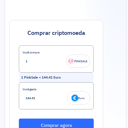
Comprar criptomoeda
Você compra
PINKSALE
1
PinkSale
=
144.41
Euro
Você gasta
Euro
Comprar agora