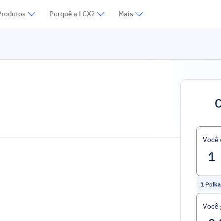
Produtos
Porquê a LCX?
Mais
C
Você
1
Polka
Você 