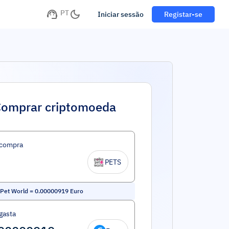
PT
Iniciar sessão
Registar-se
omprar criptomoeda
 compra
PETS
Pet World
=
0.00000919
Euro
gasta