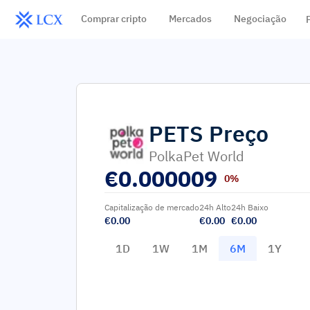
Comprar cripto
Mercados
Negociação
PETS
Preço
PolkaPet World
€
0.000009
0%
Capitalização de mercado
24h Alto
24h Baixo
€0.00
€0.00
€0.00
1D
1W
1M
6M
1Y