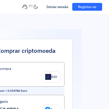
PT
Iniciar sessão
Registar-se
Comprar criptomoeda
 compra
RAY
ium
=
0.534786
Euro
gasta