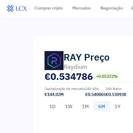
Comprar cripto
Mercados
Negociação
RAY
Preço
Raydium
€
0.534786
+0.05322%
Capitalização de mercado
24h Alto
24h Baixo
€144.02M
€0.540865
€0.530938
1D
1W
1M
6M
1Y