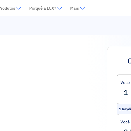
Produtos
Porquê a LCX?
Mais
Você
1
Rayd
Você 