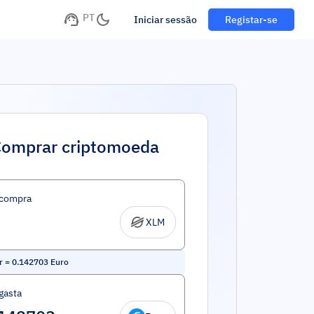
PT
Iniciar sessão
Registar-se
omprar criptomoeda
 compra
XLM
r
=
0.142703
Euro
gasta