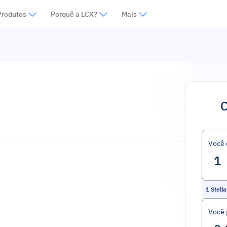
Produtos
Porquê a LCX?
Mais
C
Você
1
Stella
Você 