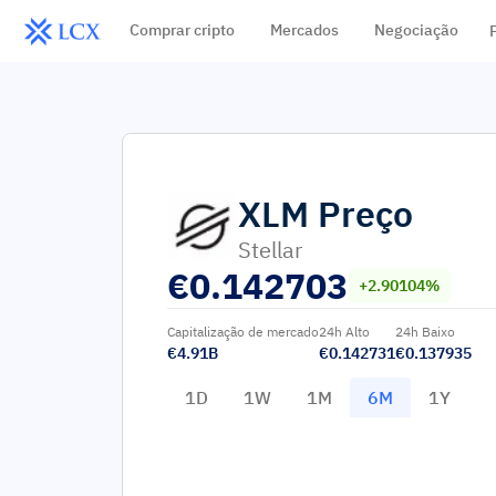
Comprar cripto
Mercados
Negociação
XLM
Preço
Stellar
€
0.142703
+2.90104%
Capitalização de mercado
24h Alto
24h Baixo
€4.91B
€0.142731
€0.137935
1D
1W
1M
6M
1Y