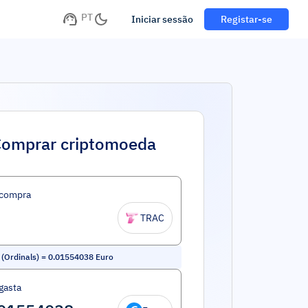
PT
Iniciar sessão
Registar-se
omprar criptomoeda
 compra
TRAC
(Ordinals)
=
0.01554038
Euro
gasta