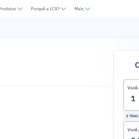
Produtos
Porquê a LCX?
Mais
C
Você
1
TRAC 
Você 