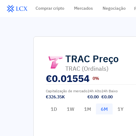
Comprar cripto
Mercados
Negociação
TRAC
Preço
TRAC (Ordinals)
€
0.01554
0%
Capitalização de mercado
24h Alto
24h Baixo
€326.35K
€0.00
€0.00
1D
1W
1M
6M
1Y