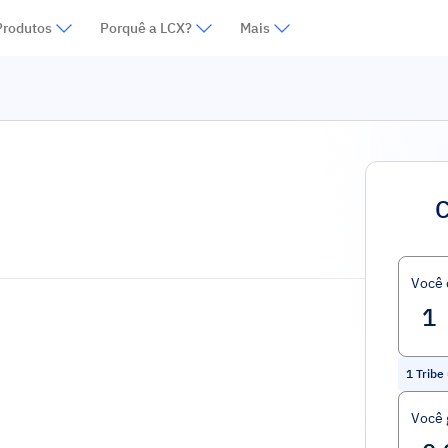
Produtos
Porquê a LCX?
Mais
C
Você
1
Tribe
Você 