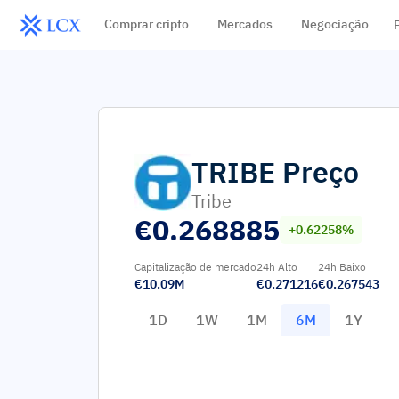
Comprar cripto
Mercados
Negociação
TRIBE
Preço
Tribe
€
0.268885
+0.62258%
Capitalização de mercado
24h Alto
24h Baixo
€10.09M
€0.271216
€0.267543
1D
1W
1M
6M
1Y