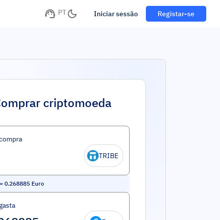
PT
Iniciar sessão
Registar-se
omprar criptomoeda
 compra
TRIBE
=
0.268885
Euro
gasta