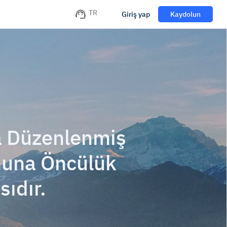
TR
Giriş yap
Kaydolun
a Düzenlenmiş
onuna Öncülük
sıdır.