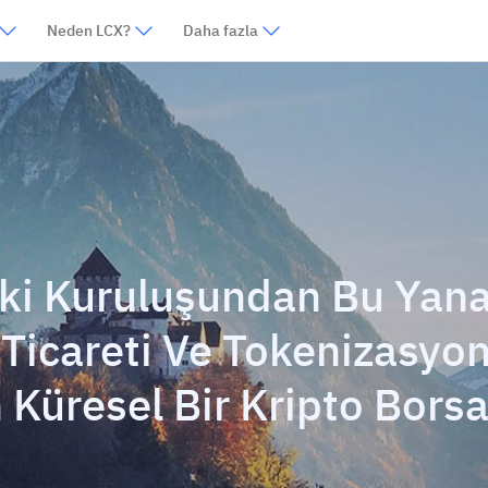
Neden LCX?
Daha fazla
ki Kuruluşundan Bu Yan
ık Ticareti Ve Tokenizasy
Küresel Bir Kripto Borsa