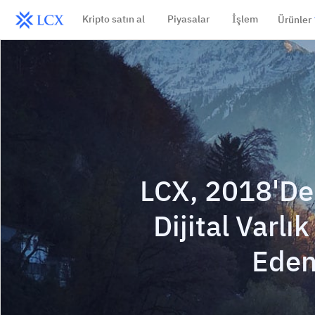
Kripto satın al
Piyasalar
İşlem
Ürünler
LCX, 2018'de
Dijital Varl
Eden 