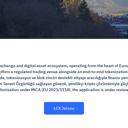
exchange and digital asset ecosystem, operating from the heart of Euro
offers a regulated trading venue alongside an end-to-end tokenizatio
, tokenizasyon ve blok zinciri destekli altyapı aracılığıyla finansı ye
ri Servet Özgürlüğü sağlayan güvenli, yenilikçi kripto çözümleriyle güç
thorisation under MiCA (EU 2023/1114); the application is under review
LCX Jetonu