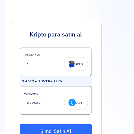
Kripto para satın al
Sen Satın Al
APED
1
Aped
=
0.069366
Euro
Harcıyorsun
Euro
Şimdi Satın Al