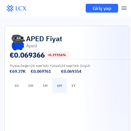
Giriş yap
APED
Fiyat
Aped
€
0.069366
-0.37316%
Piyasa Değeri
24 saat'teki Yüksek
24 saat'teki Düşük
€69.37K
€0.069761
€0.069354
1D
1W
1M
6M
1Y