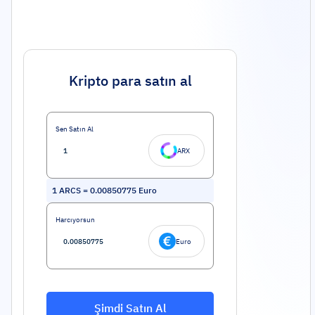
Kripto para satın al
Sen Satın Al
ARX
1
ARCS
=
0.00850775
Euro
Harcıyorsun
Euro
Şimdi Satın Al