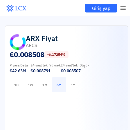
Giriş yap
ARX
Fiyat
ARCS
€
0.008508
-6.17254%
Piyasa Değeri
24 saat'teki Yüksek
24 saat'teki Düşük
€42.63M
€0.008791
€0.008507
1D
1W
1M
6M
1Y