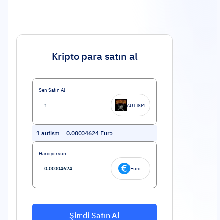
Kripto para satın al
Sen Satın Al
AUTISM
1
autism
=
0.00004624
Euro
Harcıyorsun
Euro
Şimdi Satın Al