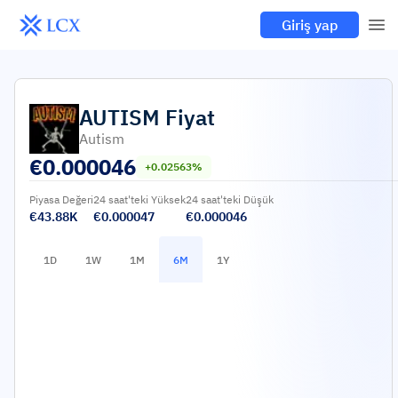
Giriş yap
AUTISM
Fiyat
Autism
€
0.000046
+0.02563%
Piyasa Değeri
24 saat'teki Yüksek
24 saat'teki Düşük
€43.88K
€0.000047
€0.000046
1D
1W
1M
6M
1Y