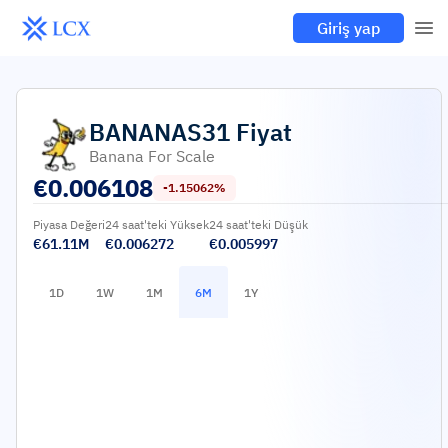
Giriş yap
BANANAS31
Fiyat
Banana For Scale
€
0.006108
-1.15062%
Piyasa Değeri
24 saat'teki Yüksek
24 saat'teki Düşük
€61.11M
€0.006272
€0.005997
1D
1W
1M
6M
1Y