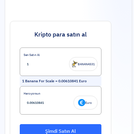
Kripto para satın al
Sen Satın Al
BANANAS31
1
Banana For Scale
=
0.00610841
Euro
Harcıyorsun
Euro
Şimdi Satın Al