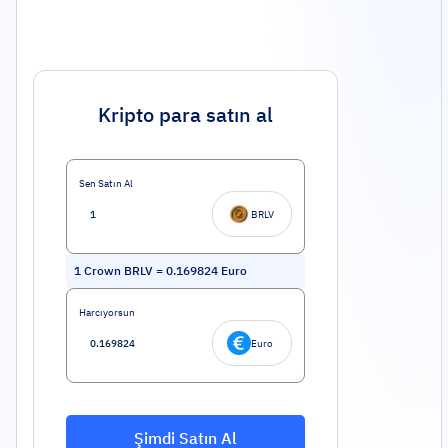
Kripto para satın al
Sen Satın Al
BRLV
1
Crown BRLV
=
0.169824
Euro
Harcıyorsun
Euro
Şimdi Satın Al