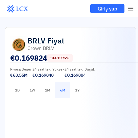
Giriş yap
BRLV
Fiyat
Crown BRLV
€
0.169824
-0.01095%
Piyasa Değeri
24 saat'teki Yüksek
24 saat'teki Düşük
€63.55M
€0.169848
€0.169804
1D
1W
1M
6M
1Y