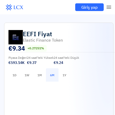
Giriş yap
EEFI
Fiyat
Elastic Finance Token
€
9.34
+0.27251%
Piyasa Değeri
24 saat'teki Yüksek
24 saat'teki Düşük
€593.14K
€9.37
€9.24
1D
1W
1M
6M
1Y