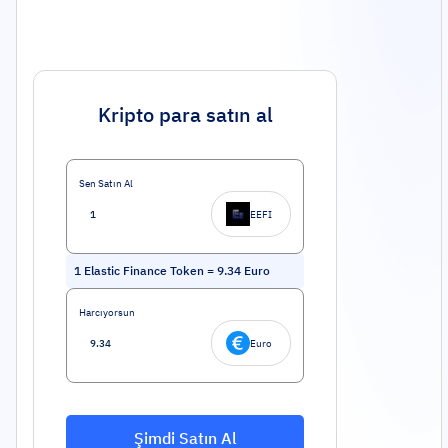
Kripto para satın al
Sen Satın Al
EEFI
1
Elastic Finance Token
=
9.34
Euro
Harcıyorsun
Euro
Şimdi Satın Al