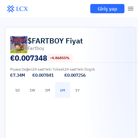
Giriş yap
$FARTBOY
Fiyat
Fartboy
€
0.007348
-4.86855%
Piyasa Değeri
24 saat'teki Yüksek
24 saat'teki Düşük
€7.34M
€0.007841
€0.007256
1D
1W
1M
6M
1Y