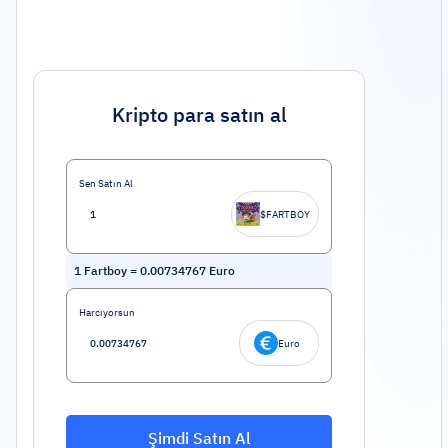
Kripto para satın al
Sen Satın Al
$FARTBOY
1
Fartboy
=
0.00734767
Euro
Harcıyorsun
Euro
Şimdi Satın Al