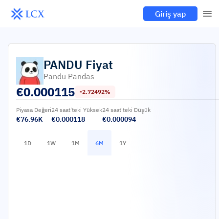
Giriş yap
PANDU
Fiyat
Pandu Pandas
€
0.000115
-2.72492%
Piyasa Değeri
24 saat'teki Yüksek
24 saat'teki Düşük
€76.96K
€0.000118
€0.000094
1D
1W
1M
6M
1Y