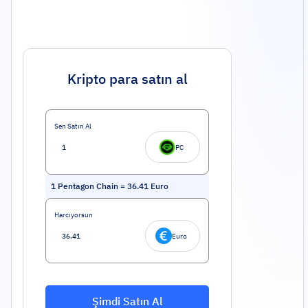
Kripto para satın al
Sen Satın Al
PC
1
Pentagon Chain
=
36.41
Euro
Harcıyorsun
Euro
Şimdi Satın Al