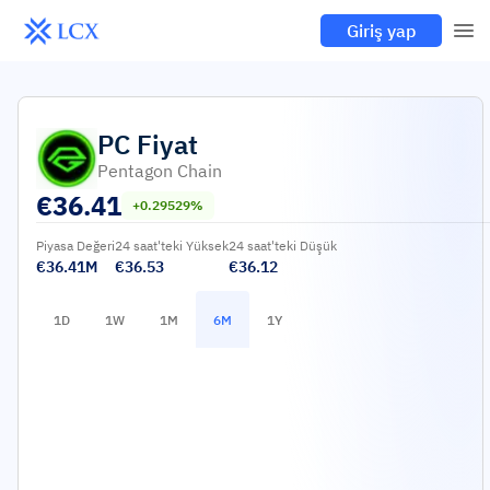
Giriş yap
PC
Fiyat
Pentagon Chain
€
36.41
+0.29529%
Piyasa Değeri
24 saat'teki Yüksek
24 saat'teki Düşük
€36.41M
€36.53
€36.12
1D
1W
1M
6M
1Y