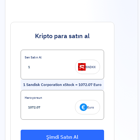
Kripto para satın al
Sen Satın Al
SNDKX
1
Sandisk Corporation xStock
=
1072.07
Euro
Harcıyorsun
Euro
Şimdi Satın Al