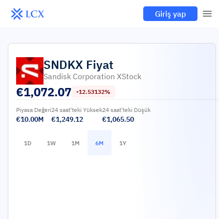
Giriş yap
SNDKX
Fiyat
Sandisk Corporation XStock
€
1,072.07
-12.53132%
Piyasa Değeri
24 saat'teki Yüksek
24 saat'teki Düşük
€10.00M
€1,249.12
€1,065.50
1D
1W
1M
6M
1Y