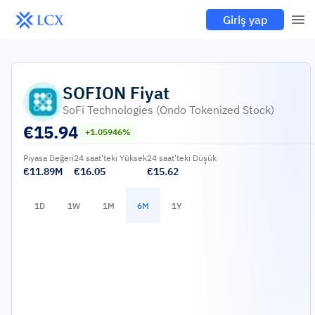
Giriş yap
SOFION
Fiyat
SoFi Technologies (Ondo Tokenized Stock)
€
15.94
+1.05946%
Piyasa Değeri
24 saat'teki Yüksek
24 saat'teki Düşük
€11.89M
€16.05
€15.62
1D
1W
1M
6M
1Y